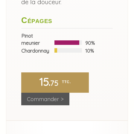
de la douceur.
Cépages
Pinot
meunier
90%
Chardonnay
10%
15.
75
 TTC.
Commander >